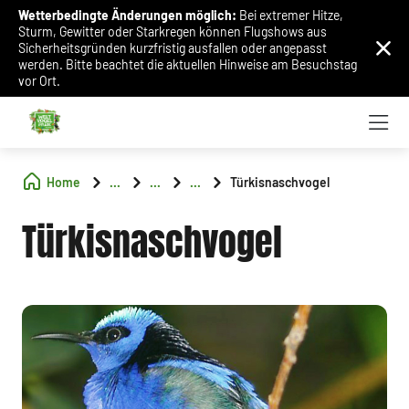
Wetterbedingte Änderungen möglich:
Bei extremer Hitze,
Sturm, Gewitter oder Starkregen können Flugshows aus
Sicherheitsgründen kurzfristig ausfallen oder angepasst
werden. Bitte beachtet die aktuellen Hinweise am Besuchstag
vor Ort.
Home
...
...
...
Türkisnaschvogel
Türkisnaschvogel