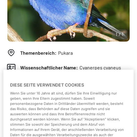
1/1
Themenbereich:
Pukara
Wissenschaftlicher Name:
Cyanerpes cyaneus
Klasse:
Vögel
DIESE SEITE VERWENDET COOKIES
Wenn Sie unter 16 Jahre alt sind, dürfen Sie Ihre Einwilligung nur
Kontinent:
Mittel- und Südamerika
geben, wenn Ihre Eltern zugestimmt haben. Soweit
personenbezogene Daten in Drittländer übermittelt werden, besteht
das Risiko, dass Behörden auf diese Daten zugreifen und sie
Lebensraum:
Regenwälder, Waldränder, Plantagen
auswerten können und dass Ihre Betroffenenrechte nicht
durchgesetzt werden können. Wenn Sie auf "Akzeptieren" klicken,
stimmen Sie sowohl der Speicherung und dem Abruf von
Nahrung:
Blütennektar, Früchte, Spinnen,
Informationen auf Ihrem Gerät, der anschließenden Verarbeitung von
Insekten
Daten für die ausgewählten Verarbeitungszwecke als auch der