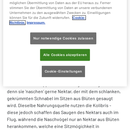
möglichen Übermittlung von Daten aus der EU heraus zu. Ferner
stimmen Sie der Übermittlung von Daten an unsere verbundenen
Gewicht:
14 - 18 g
Unternehmen zu den ausgewählten Zwecken zu. Einwilligungen
können Sie für die Zukunft widerrufen.
Cookie-
Richtlinie.
Impressum.
Größe:
11 - 13 cm
Nur notwendige Cookies zulassen
Alle Cookies akzeptieren
Der Türkisnaschvogel wird auch Rotfuß-
Honigsauger genannt
Cookie-Einstellungen
Der Name der Gruppe der Naschvögel ist Programm,
denn sie ‘naschen‘ gerne Nektar, der mit dem schlanken,
gekrümmten Schnabel im Sitzen aus Blüten gesaugt
wird. Dieselbe Nahrungsquelle nutzen die Kolibris -
diese jedoch schaffen das Saugen des Nektars auch im
Flug, während die Naschvögel nur an Nektar aus Blüten
herankommen, welche eine Sitzmögichkeit in