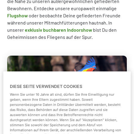
die Nähe zu unseren außergewöhnlichen gefiederten
Bewohnern. Entdecke unsere europaweit einmalige
Flugshow
oder beobachte Deine gefiederten Freunde
während unserer Mitmachfütterungen hautnah. In
unserer
exklusiv buchbaren Indoorshow
bist Du den
Geheimnissen des Fliegens auf der Spur.
DIESE SEITE VERWENDET COOKIES
Wenn Sie unter 16 Jahre alt sind, dürfen Sie Ihre Einwilligung nur
geben, wenn Ihre Eltern zugestimmt haben. Soweit
personenbezogene Daten in Drittländer übermittelt werden, besteht
Flugshow
das Risiko, dass Behörden auf diese Daten zugreifen und sie
auswerten können und dass Ihre Betroffenenrechte nicht
durchgesetzt werden können. Wenn Sie auf "Akzeptieren" klicken,
Erlebe unsere spektakuläre Flugshow mit
stimmen Sie sowohl der Speicherung und dem Abruf von
Informationen auf Ihrem Gerät, der anschließenden Verarbeitung von
unseren gefiederten Stars.