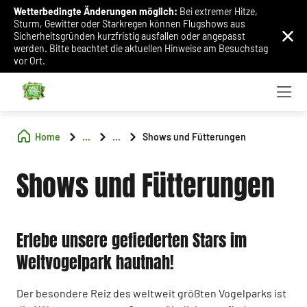
Wetterbedingte Änderungen möglich:
Bei extremer Hitze,
Sturm, Gewitter oder Starkregen können Flugshows aus
Sicherheitsgründen kurzfristig ausfallen oder angepasst
werden. Bitte beachtet die aktuellen Hinweise am Besuchstag
vor Ort.
Home
...
...
Shows und Fütterungen
Shows und Fütterungen
Erlebe unsere gefiederten Stars im
Weltvogelpark hautnah!
Der besondere Reiz des weltweit größten Vogelparks ist