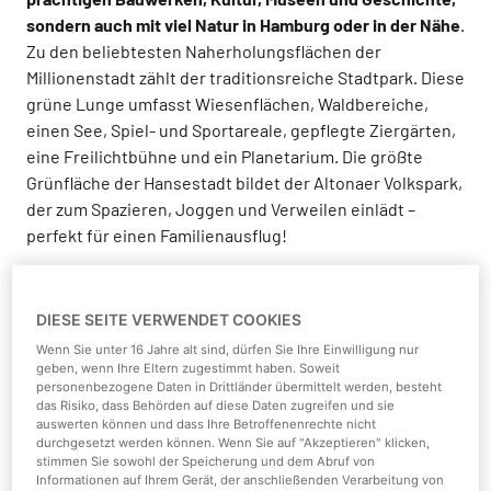
sondern auch mit viel Natur in Hamburg oder in der Nähe
.
Zu den beliebtesten Naherholungsflächen der
Millionenstadt zählt der traditionsreiche Stadtpark. Diese
grüne Lunge umfasst Wiesenflächen, Waldbereiche,
einen See, Spiel- und Sportareale, gepflegte Ziergärten,
eine Freilichtbühne und ein Planetarium. Die größte
Grünfläche der Hansestadt bildet der Altonaer Volkspark,
der zum Spazieren, Joggen und Verweilen einlädt –
perfekt für einen Familienausflug!
Die vielgestaltigen Naturerlebnisse in Hamburg und
DIESE SEITE VERWENDET COOKIES
Umgebung schaffen bleibende Erinnerungen.
Wir stellen
Wenn Sie unter 16 Jahre alt sind, dürfen Sie Ihre Einwilligung nur
anschließend drei pädagogische Aktivitäten in der Natur
geben, wenn Ihre Eltern zugestimmt haben. Soweit
vor, die Familien mit Kindern in einem lehrreichen Umfeld
personenbezogene Daten in Drittländer übermittelt werden, besteht
Spaß und Unterhaltung garantieren
. Raus in die Natur,
das Risiko, dass Behörden auf diese Daten zugreifen und sie
auswerten können und dass Ihre Betroffenenrechte nicht
rein ins Abenteuer!
durchgesetzt werden können. Wenn Sie auf "Akzeptieren" klicken,
stimmen Sie sowohl der Speicherung und dem Abruf von
Informationen auf Ihrem Gerät, der anschließenden Verarbeitung von