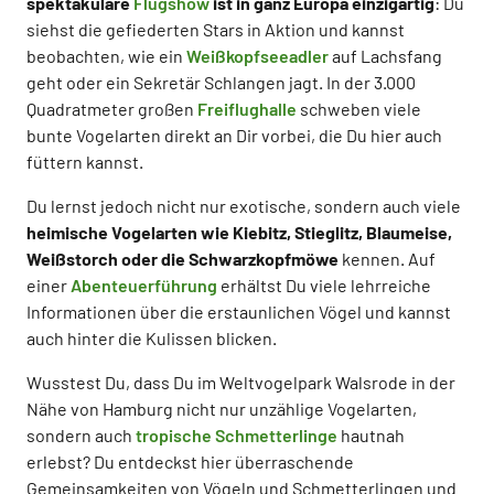
spektakuläre
Flugshow
ist in ganz Europa einzigartig
: Du
siehst die gefiederten Stars in Aktion und kannst
beobachten, wie ein
Weißkopfseeadler
auf Lachsfang
geht oder ein Sekretär Schlangen jagt. In der 3.000
Quadratmeter großen
Freiflughalle
schweben viele
bunte Vogelarten direkt an Dir vorbei, die Du hier auch
füttern kannst.
Du lernst jedoch nicht nur exotische, sondern auch viele
heimische Vogelarten wie Kiebitz, Stieglitz, Blaumeise,
Weißstorch oder die Schwarzkopfmöwe
kennen. Auf
einer
Abenteuerführung
erhältst Du viele lehrreiche
Informationen über die erstaunlichen Vögel und kannst
auch hinter die Kulissen blicken.
Wusstest Du, dass Du im Weltvogelpark Walsrode in der
Nähe von Hamburg nicht nur unzählige Vogelarten,
sondern auch
tropische Schmetterlinge
hautnah
erlebst? Du entdeckst hier überraschende
Gemeinsamkeiten von Vögeln und Schmetterlingen und