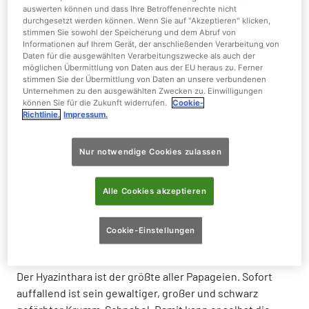
Nahrung:
Sämereien, Nüsse, Früchte wie Feigen,
auswerten können und dass Ihre Betroffenenrechte nicht
durchgesetzt werden können. Wenn Sie auf "Akzeptieren" klicken,
Beeren
stimmen Sie sowohl der Speicherung und dem Abruf von
Informationen auf Ihrem Gerät, der anschließenden Verarbeitung von
Daten für die ausgewählten Verarbeitungszwecke als auch der
Gewicht:
1,4 - 1,7 kg
möglichen Übermittlung von Daten aus der EU heraus zu. Ferner
stimmen Sie der Übermittlung von Daten an unsere verbundenen
Unternehmen zu den ausgewählten Zwecken zu. Einwilligungen
Größe:
100 cm
können Sie für die Zukunft widerrufen.
Cookie-
Richtlinie.
Impressum.
Nur notwendige Cookies zulassen
Der Hyazinthara ist mit seinem blauen
Alle Cookies akzeptieren
Gefieder und dem gelben, nackten
Augenring eine beeindruckende
Cookie-Einstellungen
Erscheinung
Der Hyazinthara ist der größte aller Papageien. Sofort
auffallend ist sein gewaltiger, großer und schwarz