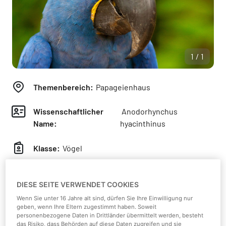
1/1
Themenbereich:
Papageienhaus
Wissenschaftlicher
Anodorhynchus
Name:
hyacinthinus
Klasse:
Vögel
Kontinent:
Südamerika
DIESE SEITE VERWENDET COOKIES
Feuchtgebiet "Pantanal", lichte
Wenn Sie unter 16 Jahre alt sind, dürfen Sie Ihre Einwilligung nur
Lebensraum:
geben, wenn Ihre Eltern zugestimmt haben. Soweit
Wälder
personenbezogene Daten in Drittländer übermittelt werden, besteht
das Risiko, dass Behörden auf diese Daten zugreifen und sie