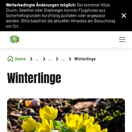
Wetterbedingte Änderungen möglich:
Bei extremer Hitze,
Sturm, Gewitter oder Starkregen können Flugshows aus
Sicherheitsgründen kurzfristig ausfallen oder angepasst
werden. Bitte beachtet die aktuellen Hinweise am Besuchstag
vor Ort.
Home
...
...
...
Winterlinge
Winterlinge