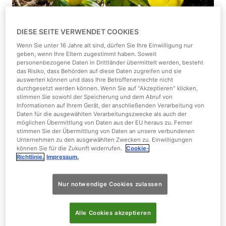
DIESE SEITE VERWENDET COOKIES
Wenn Sie unter 16 Jahre alt sind, dürfen Sie Ihre Einwilligung nur
geben, wenn Ihre Eltern zugestimmt haben. Soweit
1/1
personenbezogene Daten in Drittländer übermittelt werden, besteht
das Risiko, dass Behörden auf diese Daten zugreifen und sie
auswerten können und dass Ihre Betroffenenrechte nicht
Wissenschaftlicher Name:
Eranthis hyemalis
durchgesetzt werden können. Wenn Sie auf "Akzeptieren" klicken,
stimmen Sie sowohl der Speicherung und dem Abruf von
Informationen auf Ihrem Gerät, der anschließenden Verarbeitung von
Kontinent:
Europa
Daten für die ausgewählten Verarbeitungszwecke als auch der
möglichen Übermittlung von Daten aus der EU heraus zu. Ferner
stimmen Sie der Übermittlung von Daten an unsere verbundenen
Frucht:
Ja
Unternehmen zu den ausgewählten Zwecken zu. Einwilligungen
können Sie für die Zukunft widerrufen.
Cookie-
Richtlinie.
Impressum.
Gefallenes Blatt:
Nein
Nur notwendige Cookies zulassen
Giftig:
Ja
Größe:
20 cm
Alle Cookies akzeptieren