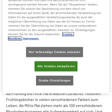
auswerten können und dass Ihre Betroffenenrechte nicht
durchgesetzt werden können. Wenn Sie auf "Akzeptieren" klicken,
stimmen Sie sowohl der Speicherung und dem Abruf von
Informationen auf Ihrem Gerät, der anschließenden Verarbeitung von
Daten für die ausgewählten Verarbeitungszwecke als auch der
möglichen Übermittlung von Daten aus der EU heraus zu. Ferner
stimmen Sie der Übermittlung von Daten an unsere verbundenen
Unternehmen zu den ausgewählten Zwecken zu. Einwilligungen
Ende Mai zeigt sich der Weltvogelpark in den buntesten
können Sie für die Zukunft widerrufen.
Cookie-
Farben.
Richtlinie.
Impressum.
Mehr als 100 Rhododendronarten lassen den
Weltvogelpark Walsrode Mitte Mai bis Anfang Juni in den
Nur notwendige Cookies zulassen
schillerndsten Farben erstrahlen.
Atemberaubende Gärten, farbenfrohe Blumenmeere
Alle Cookies akzeptieren
und eine sich jahreszeitlich ändernde Parklandschaft –
Unsere Gärten lassen Besucher den Weltvogelpark das
Cookie-Einstellungen
ganze Jahr über immer wieder neu erleben.
Ab Frühling bis Mitte Mai erwachen zunächst Millionen
Frühlingsblüher in vielen verschiedenen Farben zum
Leben. Ab Mitte Mai ziehen mehr als 100 verschiedenen
Rhododendronarten alle Aufmerksamkeit auf sich. Und