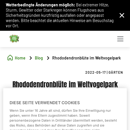
Wetterbedingte Änderungen möglich:
Bei extremer Hitze,
Sturm, Gewitter oder Starkregen können Flugshows aus
Sicherheitsgründen kurzfristig ausfallen oder angepasst
werden. Bitte beachtet die aktuellen Hinweise am Besuchstag
vor Ort.
Home
Blog
Rhododendronblüte im Weltvogelpark
2022-05-17
|
GÄRTEN
Rhododendronblüte im Weltvogelpark
DIESE SEITE VERWENDET COOKIES
Wenn Sie unter 16 Jahre alt sind, dürfen Sie Ihre Einwilligung nur
geben, wenn Ihre Eltern zugestimmt haben. Soweit
personenbezogene Daten in Drittländer übermittelt werden, besteht
das Risiko, dass Behörden auf diese Daten zugreifen und sie