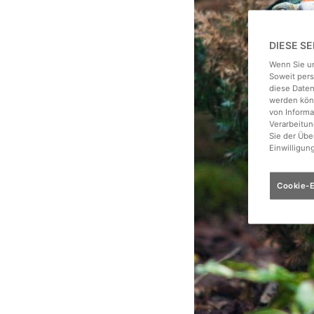
DIESE S
Wenn Sie un
Soweit pers
diese Daten
werden könn
von Informa
Verarbeitun
Sie der Üb
Einwilligun
Cookie-E