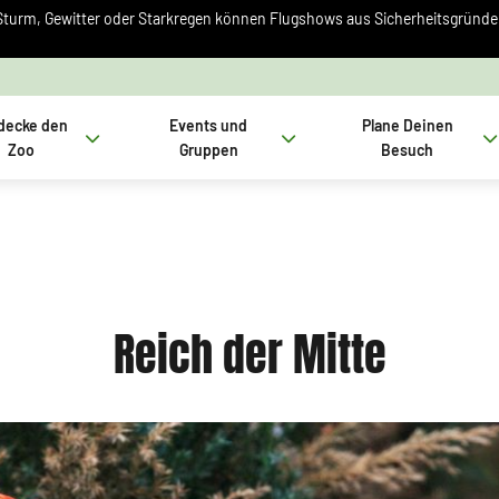
Sturm, Gewitter oder Starkregen können Flugshows aus Sicherheitsgründen 
decke den
Events und
Plane Deinen
Zoo
Gruppen
Besuch
Reich der Mitte