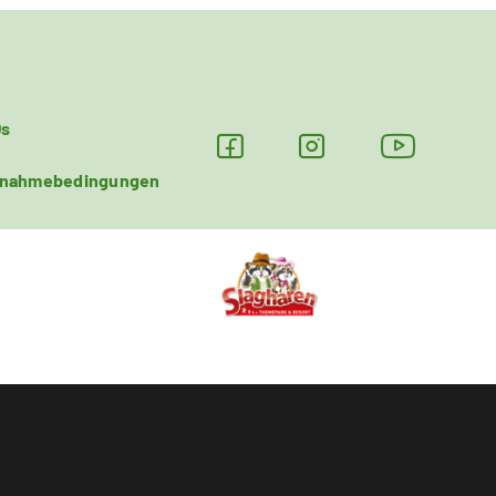
Qs
lnahmebedingungen