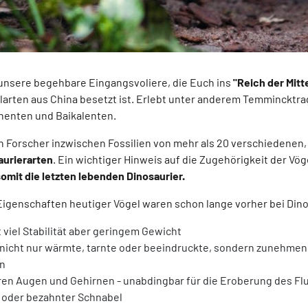
t unsere begehbare Eingangsvoliere, die Euch ins
"Reich der Mitt
larten aus China besetzt ist. Erlebt unter anderem Temmincktr
nenten und Baikalenten.
 Forscher inzwischen Fossilien von mehr als 20 verschiedenen
aurierarten
. Ein wichtiger Hinweis auf die Zugehörigkeit der Vöge
somit die letzten lebenden Dinosaurier.
 Eigenschaften heutiger Vögel waren schon lange vorher bei Din
viel Stabilität aber geringem Gewicht
 nicht nur wärmte, tarnte oder beeindruckte, sondern zunehmend
en
ren Augen und Gehirnen - unabdingbar für die Eroberung des F
l oder bezahnter Schnabel