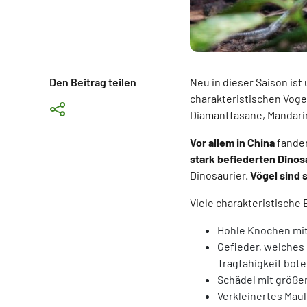
Den Beitrag teilen
Neu in dieser Saison is
charakteristischen Voge
Diamantfasane, Mandari
Vor allem in China
fanden
stark befiederten Dinos
Dinosaurier.
Vögel sind 
Viele charakteristische
Hohle Knochen mit 
Gefieder, welches
Tragfähigkeit bot
Schädel mit größe
Verkleinertes Mau