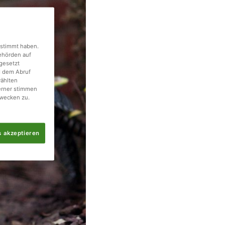
gestimmt haben.
Behörden auf
gesetzt
d dem Abruf
wählten
erner stimmen
wecken zu.
s akzeptieren