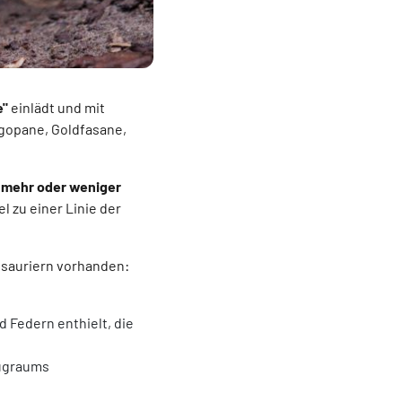
e"
einlädt und mit
agopane, Goldfasane,
,
mehr oder weniger
l zu einer Linie der
osauriern vorhanden:
 Federn enthielt, die
lugraums