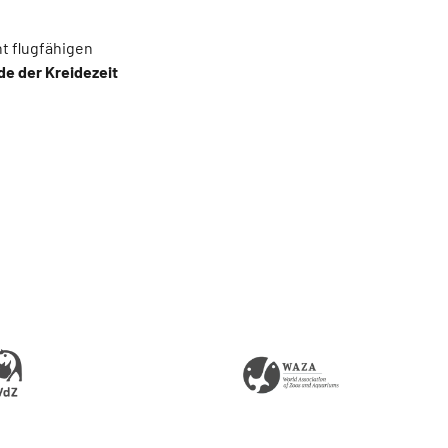
ht flugfähigen
de der Kreidezeit