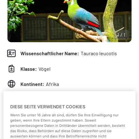
1/1
Wissenschaftlicher Name:
Tauraco leucotis
Klasse:
Vögel
Kontinent:
Afrika
Lebensraum:
Wald- und Buschgebiete
DIESE SEITE VERWENDET COOKIES
Nahrung:
Beeren, Früchte, Samen, Insekten
Wenn Sie unter 16 Jahre alt sind, dürfen Sie Ihre Einwilligung nur
geben, wenn Ihre Eltern zugestimmt haben. Soweit
personenbezogene Daten in Drittländer übermittelt werden, besteht
Gewicht:
200 - 320 g
das Risiko, dass Behörden auf diese Daten zugreifen und sie
auswerten können und dass Ihre Betroffenenrechte nicht