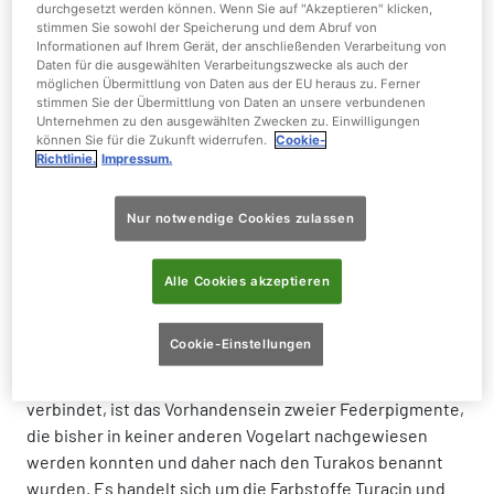
durchgesetzt werden können. Wenn Sie auf "Akzeptieren" klicken,
Größe:
42 - 45 cm
stimmen Sie sowohl der Speicherung und dem Abruf von
Informationen auf Ihrem Gerät, der anschließenden Verarbeitung von
Daten für die ausgewählten Verarbeitungszwecke als auch der
möglichen Übermittlung von Daten aus der EU heraus zu. Ferner
stimmen Sie der Übermittlung von Daten an unsere verbundenen
Unternehmen zu den ausgewählten Zwecken zu. Einwilligungen
können Sie für die Zukunft widerrufen.
Cookie-
Turakos sind meist auffällig bunt gefärbt
Richtlinie.
Impressum.
Turakos sind auffällig bunt gefärbte, ausschließlich in
Nur notwendige Cookies zulassen
Afrika vorkommende Vögel. Sie bewegen sich meist
laufend oder hüpfend in den Baumkronen – ihre Flügel
Alle Cookies akzeptieren
benutzen sie zum Steuern und nur für kurze
Gleitflüge. So bekommt man sie im dichten Wald kaum zu
sehen.
Cookie-Einstellungen
Einzigartig bei Turakos und ein Merkmal, was alle Turakos
verbindet, ist das Vorhandensein zweier Federpigmente,
die bisher in keiner anderen Vogelart nachgewiesen
werden konnten und daher nach den Turakos benannt
wurden. Es handelt sich um die Farbstoffe Turacin und