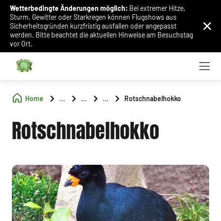
Wetterbedingte Änderungen möglich:
Bei extremer Hitze,
Sturm, Gewitter oder Starkregen können Flugshows aus
Sicherheitsgründen kurzfristig ausfallen oder angepasst
werden. Bitte beachtet die aktuellen Hinweise am Besuchstag
vor Ort.
Home
...
...
...
Rotschnabelhokko
Rotschnabelhokko