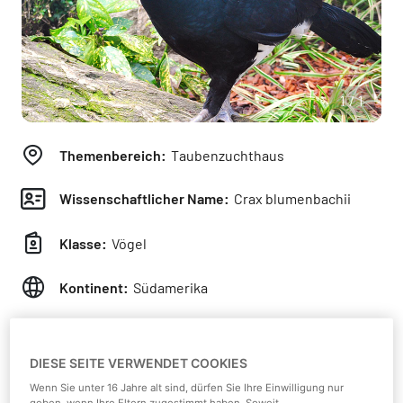
1/1
Themenbereich:
Taubenzuchthaus
Wissenschaftlicher Name:
Crax blumenbachii
Klasse:
Vögel
Kontinent:
Südamerika
Lebensraum:
Regenwald
DIESE SEITE VERWENDET COOKIES
Nahrung:
Früchte, Beeren, Samen, Insekten
Wenn Sie unter 16 Jahre alt sind, dürfen Sie Ihre Einwilligung nur
geben, wenn Ihre Eltern zugestimmt haben. Soweit