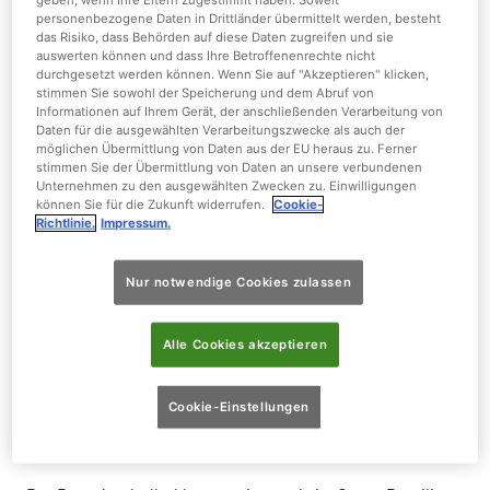
Gewicht:
3,5 kg
personenbezogene Daten in Drittländer übermittelt werden, besteht
das Risiko, dass Behörden auf diese Daten zugreifen und sie
auswerten können und dass Ihre Betroffenenrechte nicht
Größe:
82 - 92 cm
durchgesetzt werden können. Wenn Sie auf "Akzeptieren" klicken,
stimmen Sie sowohl der Speicherung und dem Abruf von
Informationen auf Ihrem Gerät, der anschließenden Verarbeitung von
Daten für die ausgewählten Verarbeitungszwecke als auch der
möglichen Übermittlung von Daten aus der EU heraus zu. Ferner
stimmen Sie der Übermittlung von Daten an unsere verbundenen
Unternehmen zu den ausgewählten Zwecken zu. Einwilligungen
Der Rotschnabelhokko ist in freier
können Sie für die Zukunft widerrufen.
Cookie-
Richtlinie.
Impressum.
Wildbahn sehr selten geworden
Nur notwendige Cookies zulassen
Die Familie der Hokkohühner gehören zur Ordnung der
Hühnervögel. Es handelt sich um mittelgroße bis
Truthuhn-große Regenwaldvögel aus Mittel- und
Alle Cookies akzeptieren
Südamerika. Charakteristisch bei Hokkohühnern ist eine
stark vergrößerte Luftröhre, die es ermöglicht, sehr
Cookie-Einstellungen
laute Töne von sich zu geben und die Rufe teils über 1 km
weit hörbar zu machen.