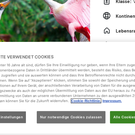
Klasse:
V
Kontinen
Lebensr
Nahrung
EITE VERWENDET COOKIES
Gewicht
ter 16 Jahre alt sind, dürfen Sie Ihre Einwilligung nur geben, wenn Ihre Eltern zu
onenbezogene Daten in Drittländer übermittelt werden, besteht das Risiko, dass 
Größe:
6
 zugreifen und sie auswerten können und dass Ihre Betroffenenrechte nicht durch
en. Wenn Sie auf "Akzeptieren" klicken, stimmen Sie sowohl der Speicherung un
tionen auf Ihrem Gerät, der anschließenden Verarbeitung von Daten für die ausge
gszwecke als auch der möglichen Übermittlung von Daten aus der EU heraus zu. F
ermittlung von Daten an unsere verbundenen Unternehmen zu den ausgewählten Z
gen können Sie für die Zukunft widerrufen.
Cookie-Richtlinie.
Impressum.
r Schnabelform
instellungen
Nur notwendige Cookies zulassen
Alle Cookie
 im Wesentlichen, unterscheiden sich aber in der markanten