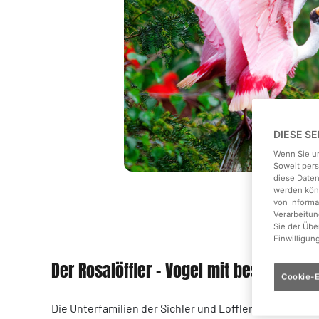
DIESE S
Wenn Sie un
Soweit pers
diese Daten
werden könn
von Informa
Verarbeitun
Sie der Üb
Einwilligun
Der Rosalöffler - Vogel mit besondere
Cookie-E
Die Unterfamilien der Sichler und Löffler ähneln sich