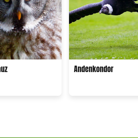
auz
Andenkondor