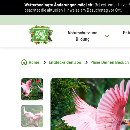
Wetterbedingte Änderungen möglich:
Bei extremer Hitze, 
beachtet die aktuellen Hinweise am Besuchstag vor Ort.
Naturschutz und
Ent
Bildung
Home
Entdecke den Zoo
Plane Deinen Besuch