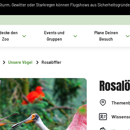
Sturm, Gewitter oder Starkregen können Flugshows aus Sicherheitsgründen 
decke den
Events und
Plane Deinen
Zoo
Gruppen
Besuch
Unsere Vögel
Rosalöffler
Rosalö
Themenb
Wissensc