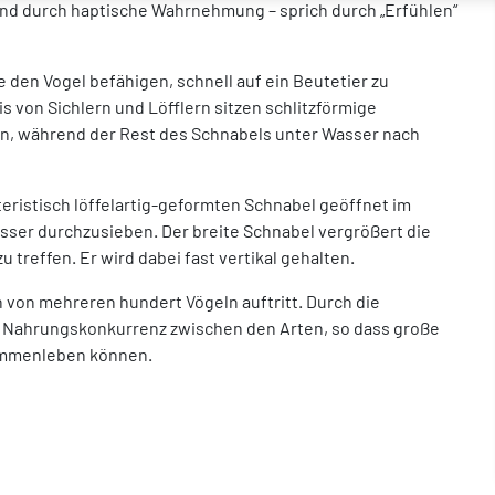
end durch haptische Wahrnehmung – sprich durch „Erfühlen“
 den Vogel befähigen, schnell auf ein Beutetier zu
s von Sichlern und Löfflern sitzen schlitzförmige
en, während der Rest des Schnabels unter Wasser nach
eristisch löffelartig-geformten Schnabel geöffnet im
sser durchzusieben. Der breite Schnabel vergrößert die
 treffen. Er wird dabei fast vertikal gehalten.
en von mehreren hundert Vögeln auftritt. Durch die
r Nahrungskonkurrenz zwischen den Arten, so dass große
sammenleben können.