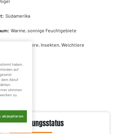
ögel
t:
Südamerika
aum:
Warme, sonnige Feuchtgebiete
:
Fisch, Krebstiere, Insekten, Weichtiere
:
1,1 - 1,4 kg
gestimmt haben.
Behörden auf
8 - 86 cm
gesetzt
d dem Abruf
wählten
erner stimmen
wecken zu.
s akzeptieren
Gefährdungsstatus