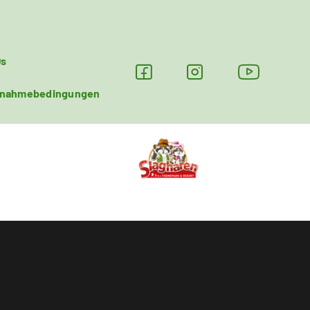
Qs
lnahmebedingungen