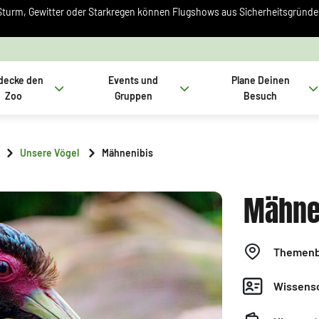
Sturm, Gewitter oder Starkregen können Flugshows aus Sicherheitsgründen 
decke den
Events und
Plane Deinen
Zoo
Gruppen
Besuch
Unsere Vögel
Mähnenibis
Mähne
Themenb
Wissensc