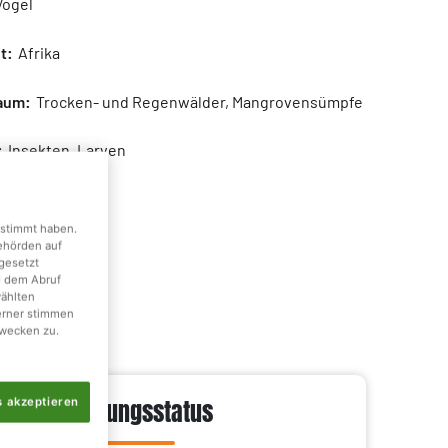
ögel
t:
Afrika
aum:
Trocken- und Regenwälder, Mangrovensümpfe
:
Insekten, Larven
:
1 kg
gestimmt haben.
8 - 53 cm
Behörden auf
gesetzt
d dem Abruf
wählten
erner stimmen
wecken zu.
s akzeptieren
Gefährdungsstatus