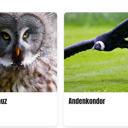
auz
Andenkondor