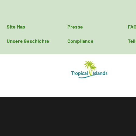
Site Map
Presse
FA
Unsere Geschichte
Compliance
Tei