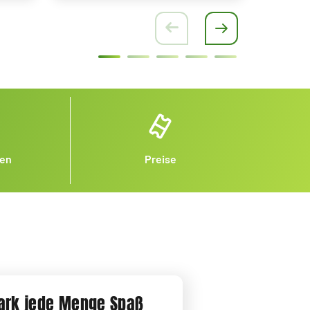
nen
Preise
park jede Menge Spaß