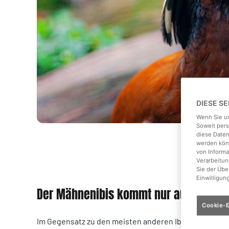
DIESE S
Wenn Sie un
Soweit pers
diese Daten
werden könn
von Informa
Verarbeitun
Sie der Üb
Einwilligun
Der Mähnenibis kommt nur auf Madag
Cookie-E
Im Gegensatz zu den meisten anderen Ibis-Arten lebt 