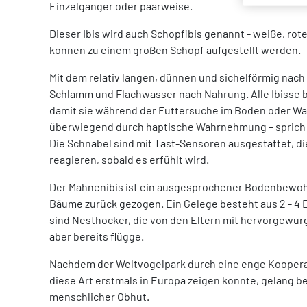
Einzelgänger oder paarweise.
Dieser Ibis wird auch Schopfibis genannt - weiße, r
können zu einem großen Schopf aufgestellt werden.
Mit dem relativ langen, dünnen und sichelförmig nac
Schlamm und Flachwasser nach Nahrung. Alle Ibisse b
damit sie während der Futtersuche im Boden oder Was
überwiegend durch haptische Wahrnehmung – sprich d
Die Schnäbel sind mit Tast-Sensoren ausgestattet, die
reagieren, sobald es erfühlt wird.
Der Mähnenibis ist ein ausgesprochener Bodenbewohn
Bäume zurück gezogen. Ein Gelege besteht aus 2 - 4 E
sind Nesthocker, die von den Eltern mit hervorgewürg
aber bereits flügge.
Nachdem der Weltvogelpark durch eine enge Koopera
diese Art erstmals in Europa zeigen konnte, gelang be
menschlicher Obhut.