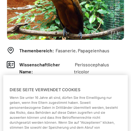
1/1
Themenbereich:
Fasanerie, Papageienhaus
Wissenschaftlicher
Perissocephalus
Name:
tricolor
Klasse:
Vögel
DIESE SEITE VERWENDET COOKIES
Wenn Sie unter 16 Jahre alt sind, dürfen Sie Ihre Einwilligung nur
Kontinent:
Südamerika
geben, wenn Ihre Eltern zugestimmt haben. Soweit
personenbezogene Daten in Drittländer übermittelt werden, besteht
das Risiko, dass Behörden auf diese Daten zugreifen und sie
Lebensraum:
Tropische Regenwälder
auswerten können und dass Ihre Betroffenenrechte nicht
durchgesetzt werden können. Wenn Sie auf "Akzeptieren" klicken,
stimmen Sie sowohl der Speicherung und dem Abruf von
Nahrung:
Früchte, Beeren, Insekten