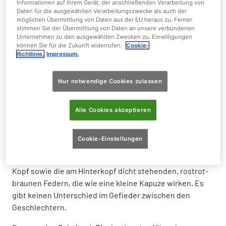
Informationen auf Ihrem Gerät, der anschließenden Verarbeitung von
Daten für die ausgewählten Verarbeitungszwecke als auch der
Gewicht:
270 - 400 g
möglichen Übermittlung von Daten aus der EU heraus zu. Ferner
stimmen Sie der Übermittlung von Daten an unsere verbundenen
Unternehmen zu den ausgewählten Zwecken zu. Einwilligungen
Größe:
33 - 36 cm
können Sie für die Zukunft widerrufen.
Cookie-
Richtlinie.
Impressum.
Nur notwendige Cookies zulassen
Der Kapuzinerkotinga - die "Kuh" des
Alle Cookies akzeptieren
Regenwaldes
Cookie-Einstellungen
Charakteristisch bei dieser Art sind der unbefiederte,
bläulich gefärbte und eher an einen Geier erinnernden
Kopf sowie die am Hinterkopf dicht stehenden, rostrot-
braunen Federn, die wie eine kleine Kapuze wirken. Es
gibt keinen Unterschied im Gefieder zwischen den
Geschlechtern.