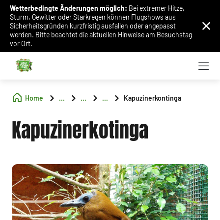
Wetterbedingte Änderungen möglich:
Bei extremer Hitze,
Sturm, Gewitter oder Starkregen können Flugshows aus
Sicherheitsgründen kurzfristig ausfallen oder angepasst
werden. Bitte beachtet die aktuellen Hinweise am Besuchstag
vor Ort.
Home
...
...
...
Kapuzinerkontinga
Kapuzinerkotinga