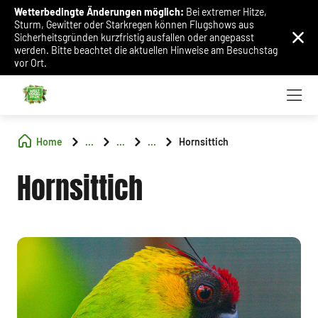
Wetterbedingte Änderungen möglich:
Bei extremer Hitze,
Sturm, Gewitter oder Starkregen können Flugshows aus
Sicherheitsgründen kurzfristig ausfallen oder angepasst
werden. Bitte beachtet die aktuellen Hinweise am Besuchstag
vor Ort.
Home
...
...
...
Hornsittich
Hornsittich