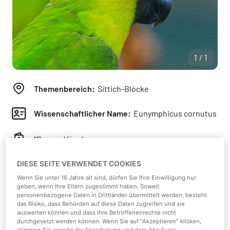
1/1
Themenbereich:
Sittich-Blöcke
Wissenschaftlicher Name:
Eunymphicus cornutus
Klasse:
Vögel
DIESE SEITE VERWENDET COOKIES
Kontinent:
Ozeanien
Wenn Sie unter 16 Jahre alt sind, dürfen Sie Ihre Einwilligung nur
geben, wenn Ihre Eltern zugestimmt haben. Soweit
Tropische Berg- und Küstenwälder,
Lebensraum:
personenbezogene Daten in Drittländer übermittelt werden, besteht
Buschland
das Risiko, dass Behörden auf diese Daten zugreifen und sie
auswerten können und dass Ihre Betroffenenrechte nicht
durchgesetzt werden können. Wenn Sie auf "Akzeptieren" klicken,
Nahrung:
Beeren, Früchte, Sämereien, Nüsse,
stimmen Sie sowohl der Speicherung und dem Abruf von