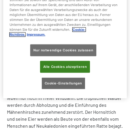
Blüten
Informationen auf Ihrem Gerät, der anschließenden Verarbeitung von
Daten für die ausgewählten Verarbeitungszwecke als auch der
möglichen Übermittlung von Daten aus der EU heraus zu. Ferner
Gewicht:
130 - 170 g
stimmen Sie der Übermittlung von Daten an unsere verbundenen
Unternehmen zu den ausgewählten Zwecken zu. Einwilligungen
können Sie für die Zukunft widerrufen.
Cookie-
Größe:
32 cm
Richtlinie.
Impressum.
Nur notwendige Cookies zulassen
Der Hornsittich ist in der Natur in seinem
Alle Cookies akzeptieren
Bestand gefährdet
Cookie-Einstellungen
Etwa 6.000 erwachsene, fortpflanzungsfähige Vögel
leben nur noch in freier Wildbahn. Die tropischen Wälder
werden durch Abholzung und die Einführung des
Mähnenhirsches zunehmend zerstört. Der Hornsittich
und seine Eier werden als Beute von der ebenfalls vom
Menschen auf Neukaledonien eingeführten Ratte bejagt.