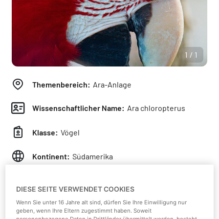
1/1
Themenbereich:
Ara-Anlage
Wissenschaftlicher Name:
Ara chloropterus
Klasse:
Vögel
Kontinent:
Südamerika
Laub-, immergrüne Regen- und
Lebensraum:
DIESE SEITE VERWENDET COOKIES
Savannenwälder
Wenn Sie unter 16 Jahre alt sind, dürfen Sie Ihre Einwilligung nur
geben, wenn Ihre Eltern zugestimmt haben. Soweit
Nahrung:
Sämereien, Nüsse, Früchte wie Feigen,
personenbezogene Daten in Drittländer übermittelt werden, besteht