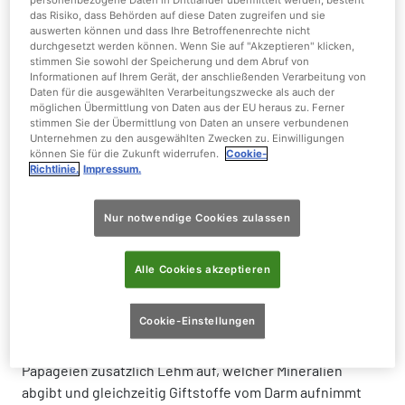
Beeren
das Risiko, dass Behörden auf diese Daten zugreifen und sie
auswerten können und dass Ihre Betroffenenrechte nicht
durchgesetzt werden können. Wenn Sie auf "Akzeptieren" klicken,
Gewicht:
1,0 - 1,7 kg
stimmen Sie sowohl der Speicherung und dem Abruf von
Informationen auf Ihrem Gerät, der anschließenden Verarbeitung von
Daten für die ausgewählten Verarbeitungszwecke als auch der
Größe:
90 - 95 cm
möglichen Übermittlung von Daten aus der EU heraus zu. Ferner
stimmen Sie der Übermittlung von Daten an unsere verbundenen
Unternehmen zu den ausgewählten Zwecken zu. Einwilligungen
können Sie für die Zukunft widerrufen.
Cookie-
Richtlinie.
Impressum.
Der Grünflügelara besticht durch sein
Nur notwendige Cookies zulassen
äußerst buntes Gefieder
Alle Cookies akzeptieren
Große Schwärme dieses Aras finden sich an
Lehmbänken ein, um mineralhaltige Lehmerde
Cookie-Einstellungen
aufzunehmen. Da einige Samen und unreife Früchte sich
selbst mit eingelagerten Giftstoffen schützen, nehmen
Papageien zusätzlich Lehm auf, welcher Mineralien
abgibt und gleichzeitig Giftstoffe vom Darm aufnimmt