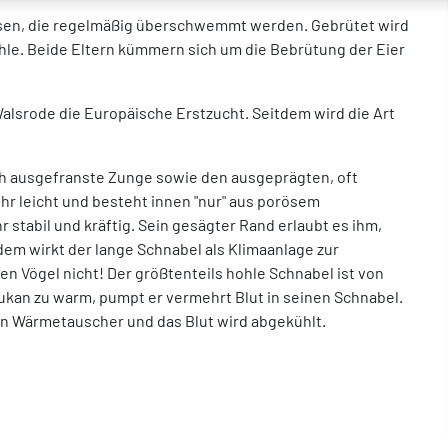
ssen, die regelmäßig überschwemmt werden. Gebrütet wird
le. Beide Eltern kümmern sich um die Bebrütung der Eier
Walsrode die Europäische Erstzucht. Seitdem wird die Art
lich ausgefranste Zunge sowie den ausgeprägten, oft
ehr leicht und besteht innen "nur" aus porösem
 stabil und kräftig. Sein gesägter Rand erlaubt es ihm,
em wirkt der lange Schnabel als Klimaanlage zur
 Vögel nicht! Der größtenteils hohle Schnabel ist von
kan zu warm, pumpt er vermehrt Blut in seinen Schnabel.
ein Wärmetauscher und das Blut wird abgekühlt.