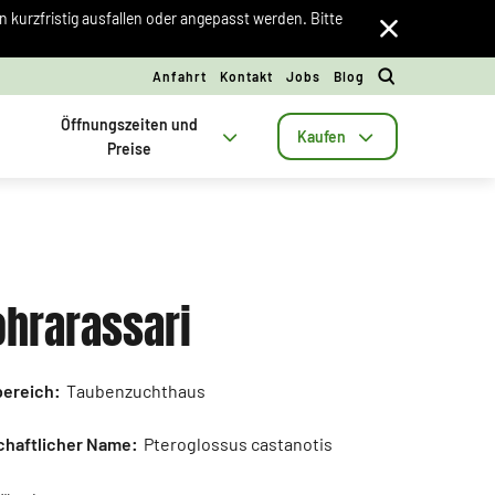
kurzfristig ausfallen oder angepasst werden. Bitte
Anfahrt
Kontakt
Jobs
Blog
Öffnungszeiten und
Kaufen
Preise
hrarassari
ereich:
Taubenzuchthaus
haftlicher Name:
Pteroglossus castanotis