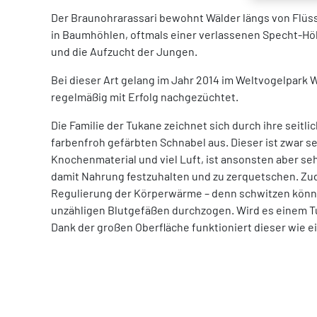
Der Braunohrarassari bewohnt Wälder längs von Flü
in Baumhöhlen, oftmals einer verlassenen Specht-Höh
und die Aufzucht der Jungen.
Bei dieser Art gelang im Jahr 2014 im Weltvogelpark 
regelmäßig mit Erfolg nachgezüchtet.
Die Familie der Tukane zeichnet sich durch ihre seit
farbenfroh gefärbten Schnabel aus. Dieser ist zwar s
Knochenmaterial und viel Luft, ist ansonsten aber sehr
damit Nahrung festzuhalten und zu zerquetschen. Zud
Regulierung der Körperwärme – denn schwitzen können
unzähligen Blutgefäßen durchzogen. Wird es einem Tu
Dank der großen Oberfläche funktioniert dieser wie 