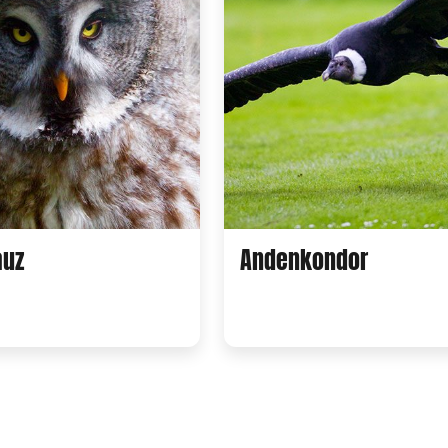
auz
Andenkondor