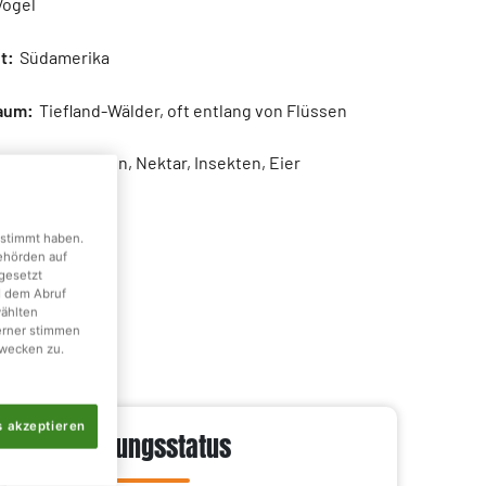
ögel
t:
Südamerika
aum:
Tiefland-Wälder, oft entlang von Flüssen
:
Früchte, Blüten, Nektar, Insekten, Eier
:
220 - 310 g
gestimmt haben.
Behörden auf
3 - 47 cm
gesetzt
d dem Abruf
wählten
erner stimmen
wecken zu.
s akzeptieren
Gefährdungsstatus