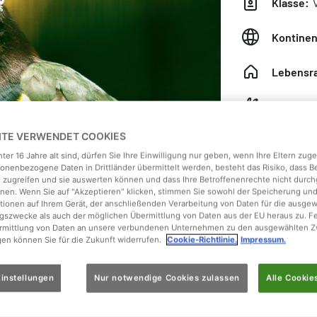
Klasse:
V
Kontinen
Lebensr
Nahrung
EITE VERWENDET COOKIES
Gewicht
ter 16 Jahre alt sind, dürfen Sie Ihre Einwilligung nur geben, wenn Ihre Eltern zu
onenbezogene Daten in Drittländer übermittelt werden, besteht das Risiko, dass 
Größe:
4
 zugreifen und sie auswerten können und dass Ihre Betroffenenrechte nicht durch
en. Wenn Sie auf "Akzeptieren" klicken, stimmen Sie sowohl der Speicherung un
tionen auf Ihrem Gerät, der anschließenden Verarbeitung von Daten für die ausge
gszwecke als auch der möglichen Übermittlung von Daten aus der EU heraus zu. F
ermittlung von Daten an unsere verbundenen Unternehmen zu den ausgewählten Z
gen können Sie für die Zukunft widerrufen.
Cookie-Richtlinie.
Impressum.
ane
instellungen
Nur notwendige Cookies zulassen
Alle Cookie
lgroße Vertreter der Familie der Tukane.