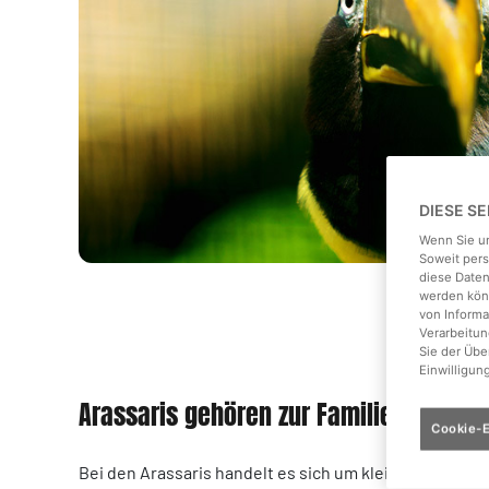
DIESE S
Wenn Sie un
Soweit pers
diese Daten
werden könn
von Informa
Verarbeitun
Sie der Üb
Einwilligun
Arassaris gehören zur Familie der Tuk
Cookie-E
Bei den Arassaris handelt es sich um kleine bis mitte