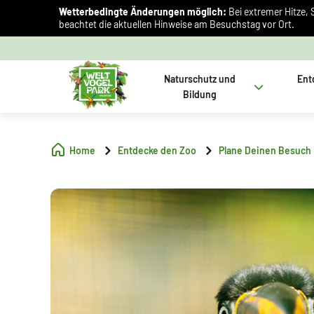
Wetterbedingte Änderungen möglich:
Bei extremer Hitze, 
beachtet die aktuellen Hinweise am Besuchstag vor Ort.
Naturschutz und
Ent
Bildung
Home
Entdecke den Zoo
Plane Deinen Besuch