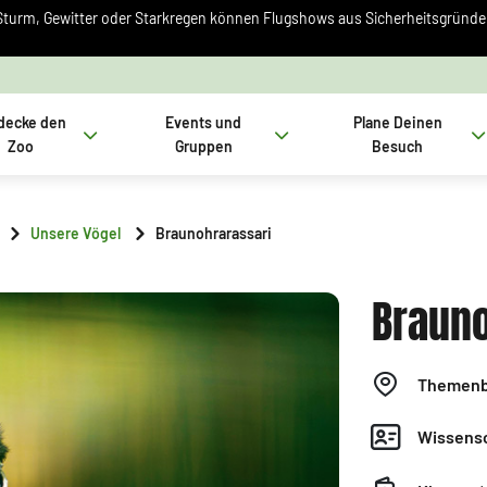
Sturm, Gewitter oder Starkregen können Flugshows aus Sicherheitsgründen 
decke den
Events und
Plane Deinen
Zoo
Gruppen
Besuch
Unsere Vögel
Braunohrarassari
Brauno
Themenb
Wissensc